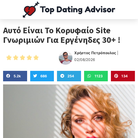
Αυτό Είναι Το Κορυφαίο Site
Γνωριμιών Για Εργένηδες 30+ !
Χρήστος Πετρόπουλος
|





02/08/2026
5.2k
686
254
1123
134