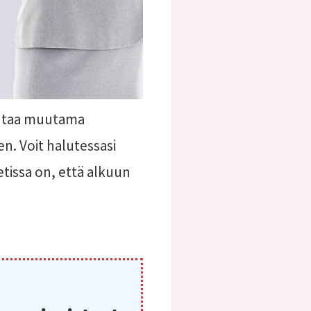
 antaa muutama
en. Voit halutessasi
setissa on, että alkuun