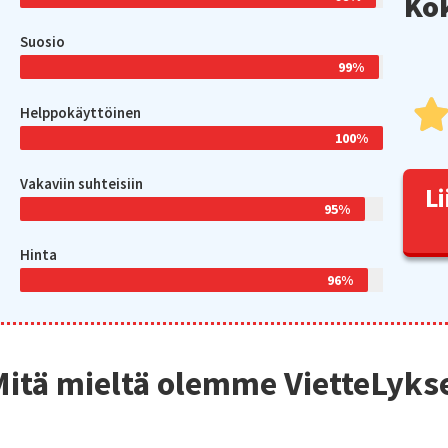
Kok
Suosio
99%
Helppokäyttöinen
100%
Vakaviin suhteisiin
Li
95%
Hinta
96%
Mitä mieltä olemme VietteLyks