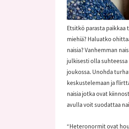
Etsitkö parasta paikkaa
miehiä? Haluatko ohitt
naisia? Vanhemman naise
julkisesti olla suhteess
joukossa. Unohda turhat 
keskustelemaan ja flirt
naisia jotka ovat kiinno
avulla voit suodattaa na
“Heteronormit ovat houku