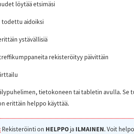
udet löytää etsimäsi
n todettu aidoiksi
rittäin ystävällisiä
treffikumppaneita rekisteröityy päivittäin
rttailu
 älypuhelimen, tietokoneen tai tabletin avulla. Se 
ä on erittäin helppo käyttää.
:
Rekisteröinti on
HELPPO
ja
ILMAINEN
. Voit helpo