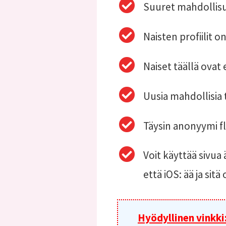
Suuret mahdollisu
Naisten profiilit o
Naiset täällä ovat e
Uusia mahdollisia 
Täysin anonyymi fli
Voit käyttää sivua
että iOS: ää ja sit
Hyödyllinen vinkki