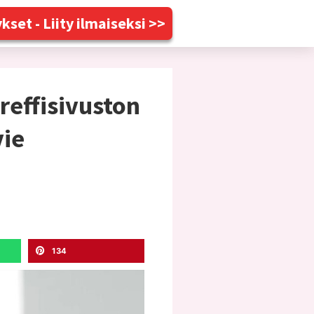
kset - Liity ilmaiseksi >>
reffisivuston
vie
134