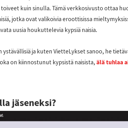
toiveet kuin sinulla. Tämä verkkosivusto ottaa hu
siä, jotka ovat valikoivia eroottisissa mieltymyksi
vata uusia houkuttelevia kypsiä naisia.
in ystävällisiä ja kuten VietteLykset sanoo, he tietä
ka on kiinnostunut kypsistä naisista,
älä tuhlaa a
lla jäseneksi?