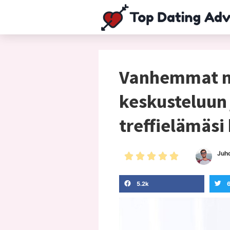
Vanhemmat nai
keskusteluun j
treffielämäsi
Juh





5.2k