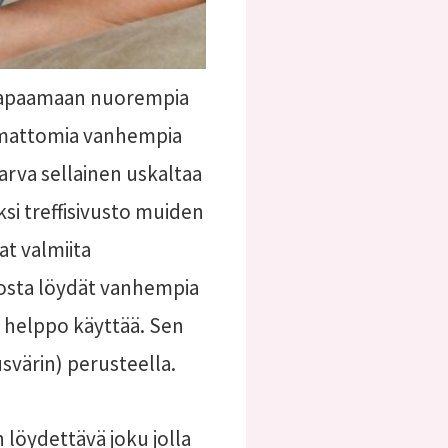
a tapaamaan nuorempia
omattomia vanhempia
arva sellainen uskaltaa
ksi treffisivusto muiden
at valmiita
josta löydät vanhempia
a helppo käyttää. Sen
usvärin) perusteella.
 löydettävä joku jolla