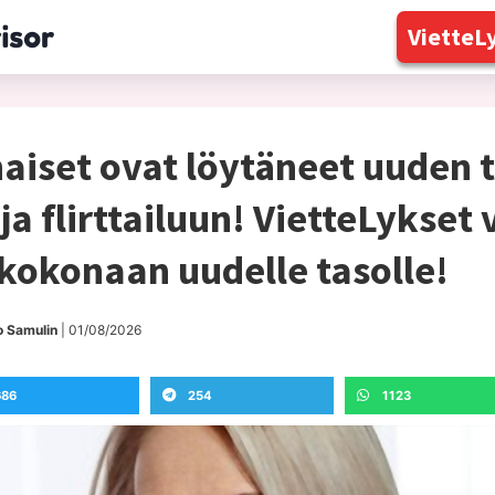
VietteLy
set ovat löytäneet uuden t
a flirttailuun! VietteLykset 
 kokonaan uudelle tasolle!
o Samulin
| 01/08/2026
686
254
1123