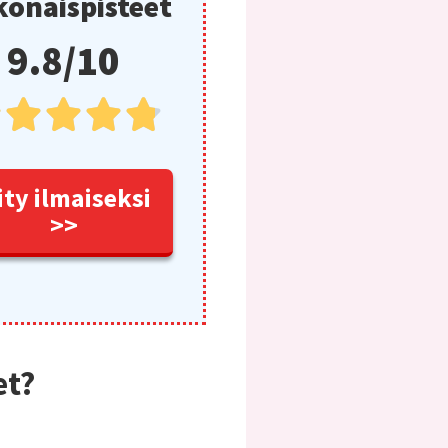
onaispisteet
9.8/10





ity ilmaiseksi
>>
et?