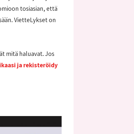
omioon tosiasian, että
ssään. VietteLykset on
vät mitä haluavat. Jos
ikaasi ja rekisteröidy