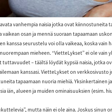
 tavata vanhempia naisia jotka ovat kiinnostuneit
aa vaikean osan ja mennä suoraan tapaamaan usk
n kanssa seurustelu voi olla vaikeaa, koska vain h
a nuorempaan mieheen. “VietteLykset” ei ole vain y
tuttavuudet – täältä löydät kypsiä naisia, jotka ov
tailemaan kanssasi. VietteLykset on verkkosivusto 
stuneita tapaamaan nuoria miehiä. Yksinkertainen j
isia iän, alueen ja muiden ominaisuuksien (esim. hi
ttelevia”, mutta näin ei ole aina. Joskus sinun on