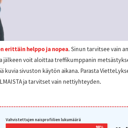
n erittäin helppo ja nopea
. Sinun tarvitsee vain
ka jälkeen voit aloittaa treffikumppanin metsästyks
lisää kuvia sivuston käytön aikana. Parasta VietteLyk
MAISTA ja tarvitset vain nettiyhteyden.
Vahvistettujen naisprofiilien lukumäärä
98%