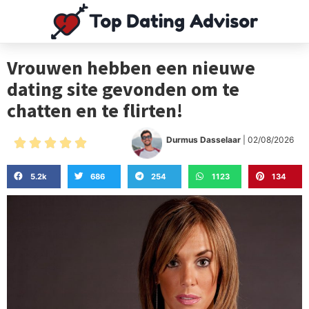
Vrouwen hebben een nieuwe
dating site gevonden om te
chatten en te flirten!
Durmus Dasselaar
| 02/08/2026





5.2k
686
254
1123
134