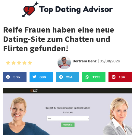
Reife Frauen haben eine neue
Dating-Site zum Chatten und
Flirten gefunden!
Bertram Benz
| 02/08/2026





5.2k
686
254
1123
134