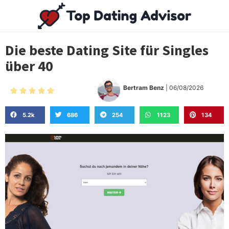
Die beste Dating Site für Singles
über 40
Bertram Benz
| 06/08/2026





5.2k
686
254
1123
134