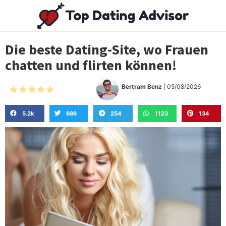
Die beste Dating-Site, wo Frauen
chatten und flirten können!
Bertram Benz
| 05/08/2026





5.2k
686
254
1123
134