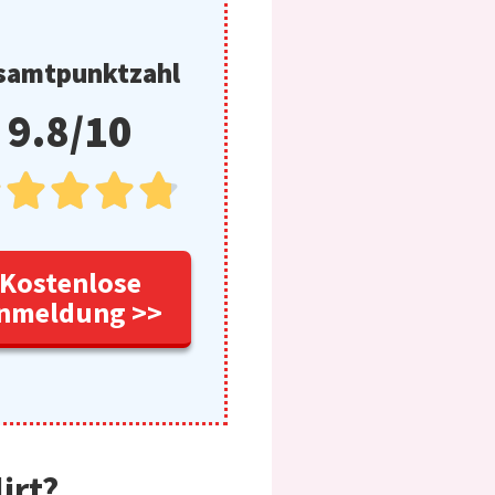
samtpunktzahl
9.8/10





Kostenlose
nmeldung >>
irt?