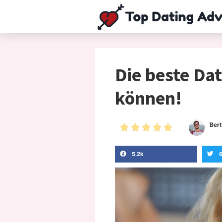
Die beste Dat
können!
Ber





5.2k