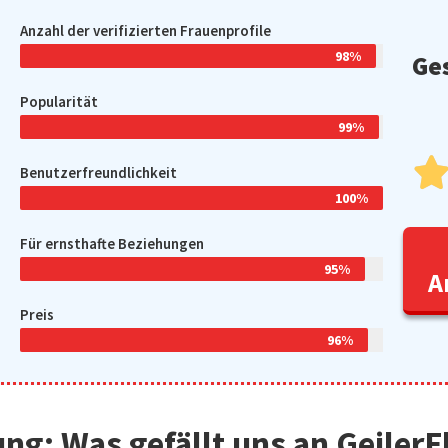
Anzahl der verifizierten Frauenprofile
98%
Ge
Popularität
99%
Benutzerfreundlichkeit
100%
Für ernsthafte Beziehungen
95%
A
Preis
96%
ng: Was gefällt uns an GeilerFl