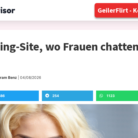
GeilerFlirt -
ing-Site, wo Frauen chatten
tram Benz
| 04/08/2026
686
254
1123